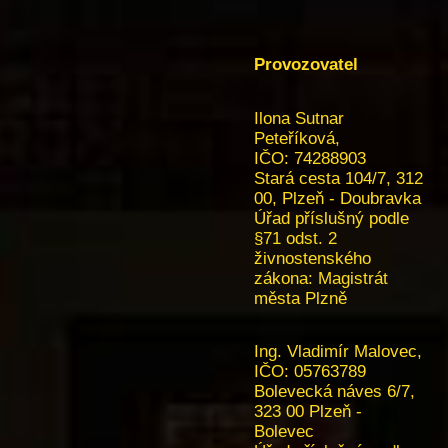
Provozovatel
Ilona Sutnar
Peteříková,
IČO: 74288903
Stará cesta 104/7, 312
00, Plzeň - Doubravka
Úřad příslušný podle
§71 odst. 2
živnostenského
zákona:
Magistrát
města Plzně
Ing. Vladimír Malovec,
IČO:
05763789
Bolevecká náves 6/7,
323 00 Plzeň -
Bolevec