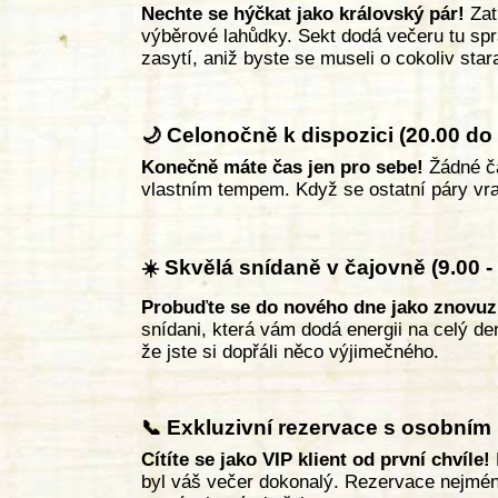
Nechte se hýčkat jako královský pár!
Zat
výběrové lahůdky. Sekt dodá večeru tu sp
zasytí, aniž byste se museli o cokoliv stara
Celonočně k dispozici (20.00 do 
🌙
Konečně máte čas jen pro sebe!
Žádné ča
vlastním tempem. Když se ostatní páry vr
Skvělá snídaně v čajovně (9.00 -
☀️
Probuďte se do nového dne jako znovuz
snídani, která vám dodá energii na celý de
že jste si dopřáli něco výjimečného.
Exkluzivní rezervace s osobním
📞
Cítíte se jako VIP klient od první chvíle!
byl váš večer dokonalý. Rezervace nejmén