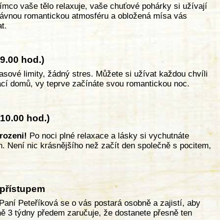
ímco vaše tělo relaxuje, vaše chuťové pohárky si užívají
rávnou romantickou atmosféru a obložená mísa vás
t.
9.00 hod.)
sové limity, žádný stres. Můžete si užívat každou chvíli
ací domů, vy teprve začínáte svou romantickou noc.
 10.00 hod.)
rozeni!
Po noci plné relaxace a lásky si vychutnáte
n. Není nic krásnějšího než začít den společně s pocitem,
 přístupem
Paní Peteříková se o vás postará osobně a zajistí, aby
ě 3 týdny předem zaručuje, že dostanete přesně ten