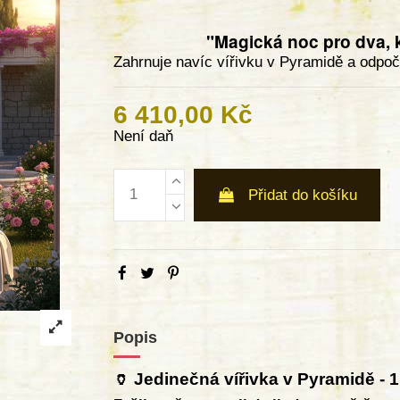
"Magická noc pro dva, k
Zahrnuje navíc vířivku v Pyramidě a odp
6 410,00 Kč
Není daň
Přidat do košíku
Popis
Jedinečná vířivka v Pyramidě - 1
🏺