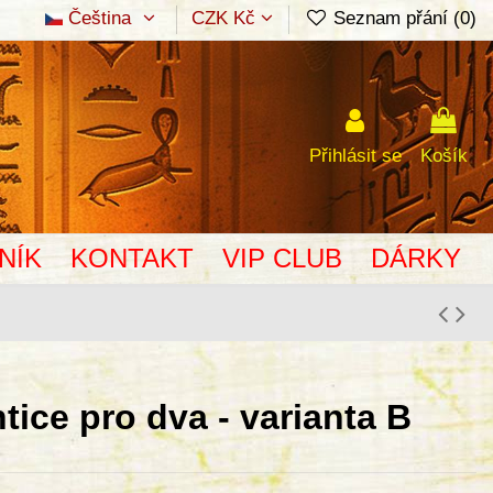
Čeština
CZK Kč
Seznam přání (
0
)
Přihlásit se
Košík
NÍK
KONTAKT
VIP CLUB
DÁRKY
ice pro dva - varianta B