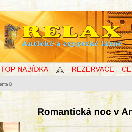
TOP NABÍDKA
REZERVACE
CE
ianta B
Romantická noc v Ant