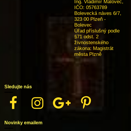
Ing. Vladimír Malovec,
IČO:
05763789
Bolevecká náves 6/7,
323 00 Plzeň -
Bolevec
Úřad příslušný podle
§71 odst. 2
živnostenského
zákona:
Magistrát
města Plzně
Sledujte nás
Novinky emailem