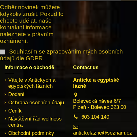
Odběr novinek můžete
kdykoliv zrušit. Pokud to
chcete udělat, naše
kontaktní informace
naleznete v právním
oznámení.
Souhlasím se zpracováním mých osobních
údajů dle GDPR.
Informace o obchodě
Contact us
Vítejte v Antických a
Antické a egyptské
egyptských lázních
lázně
Dodání
Bolevecká náves 6/7
Ochrana osobních údajů
Plzeň - Bolevec 323 00
Ceník
603 104 140
Návštěvní řád wellness
centra
antickelazne@seznam.cz
Obchodní podmínky