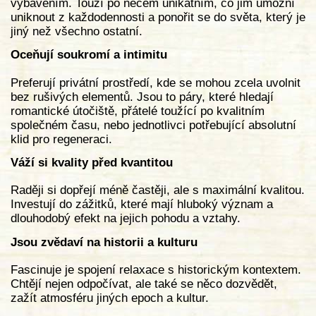
vybavením. Touží po něčem unikátním, co jim umožní
uniknout z každodennosti a ponořit se do světa, který je
jiný než všechno ostatní.
Oceňují soukromí a intimitu
Preferují privátní prostředí, kde se mohou zcela uvolnit
bez rušivých elementů. Jsou to páry, které hledají
romantické útočiště, přátelé toužící po kvalitním
společném času, nebo jednotlivci potřebující absolutní
klid pro regeneraci.
Váží si kvality před kvantitou
Raději si dopřejí méně častěji, ale s maximální kvalitou.
Investují do zážitků, které mají hluboký význam a
dlouhodobý efekt na jejich pohodu a vztahy.
Jsou zvědaví na historii a kulturu
Fascinuje je spojení relaxace s historickým kontextem.
Chtějí nejen odpočívat, ale také se něco dozvědět,
zažít atmosféru jiných epoch a kultur.