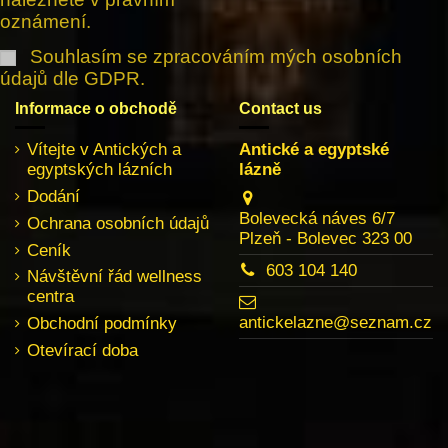
oznámení.
Souhlasím se zpracováním mých osobních
údajů dle GDPR.
Informace o obchodě
Contact us
Vítejte v Antických a
Antické a egyptské
egyptských lázních
lázně
Dodání
Bolevecká náves 6/7
Ochrana osobních údajů
Plzeň - Bolevec 323 00
Ceník
603 104 140
Návštěvní řád wellness
centra
antickelazne@seznam.cz
Obchodní podmínky
Otevírací doba