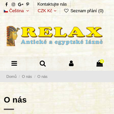
Kontaktujte nás
Čeština
CZK Kč
Seznam přání (
0
)
0
Domů
O nás
O nás
O nás