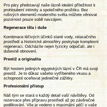
Pro páry představují naše lázně ideální příležitost k
prohloubení intimity a společného prožitku. Bez
rušivých elementů moderního světa můžete věnovat
pozornost pouze sobě navzájem.
Regenerace těla i duše
Kombinace léčivých účinků slané vody, relaxačního
prostředí a historické atmosféry poskytuje komplexní
regeneraci. Odcházíte nejen fyzicky odpočatí, ale i
duševně obnovení.
Prestiž a originalita
Být hostem jediných egyptských lázní v ČR má svoji
prestiž. Je to důkaz vašeho vytříbeného vkusu a
schopnosti oceňovat jedinečné zážitky.
Profesionální přístup
Náš tým se stará o každý detail vaší návštěvy. Od
rezervace přes přípravu prostředí až po závěrečné
poděkování. Vše je vedeno s maximální péčí o vaše