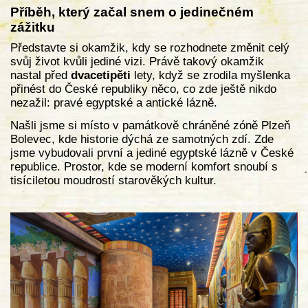
Příběh, který začal snem o jedinečném
zážitku
Představte si okamžik, kdy se rozhodnete změnit celý
svůj život kvůli jediné vizi. Právě takový okamžik
nastal před
dvacetipěti
lety, když se zrodila myšlenka
přinést do České republiky něco, co zde ještě nikdo
nezažil: pravé egyptské a antické lázně.
Našli jsme si místo v památkově chráněné zóně Plzeň
Bolevec, kde historie dýchá ze samotných zdí. Zde
jsme vybudovali první a jediné egyptské lázně v České
republice. Prostor, kde se moderní komfort snoubí s
tisíciletou moudrostí starověkých kultur.