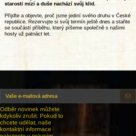
starosti mizí a duše nachází svůj klid.
Přijďte a objevte, proč jsme jediní svého druhu v České
republice. Rezervujte si svůj termín ještě dnes a staňte
se součástí příběhu, který píšeme společně s našimi
hosty už patnáct
let.
Odběr novinek můžete
kdykoliv zrušit. Pokud to
chcete udělat, naše
kontaktní informace
naleznete v právním