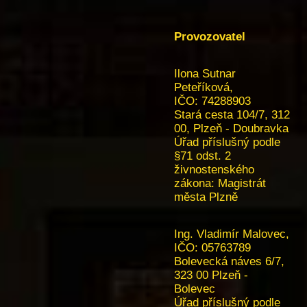
Provozovatel
Ilona Sutnar
Peteříková,
IČO: 74288903
Stará cesta 104/7, 312
00, Plzeň - Doubravka
Úřad příslušný podle
§71 odst. 2
živnostenského
zákona:
Magistrát
města Plzně
Ing. Vladimír Malovec,
IČO:
05763789
Bolevecká náves 6/7,
323 00 Plzeň -
Bolevec
Úřad příslušný podle