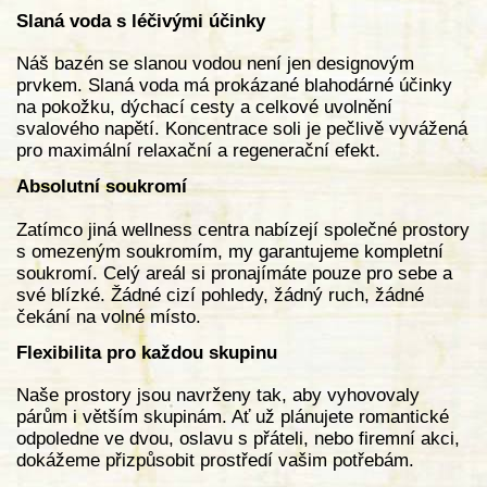
Slaná voda s léčivými účinky
Náš bazén se slanou vodou není jen designovým
prvkem. Slaná voda má prokázané blahodárné účinky
na pokožku, dýchací cesty a celkové uvolnění
svalového napětí. Koncentrace soli je pečlivě vyvážená
pro maximální relaxační a regenerační efekt.
Absolutní soukromí
Zatímco jiná wellness centra nabízejí společné prostory
s omezeným soukromím, my garantujeme kompletní
soukromí. Celý areál si pronajímáte pouze pro sebe a
své blízké. Žádné cizí pohledy, žádný ruch, žádné
čekání na volné místo.
Flexibilita pro každou skupinu
Naše prostory jsou navrženy tak, aby vyhovovaly
párům i větším skupinám. Ať už plánujete romantické
odpoledne ve dvou, oslavu s přáteli, nebo firemní akci,
dokážeme přizpůsobit prostředí vašim potřebám.