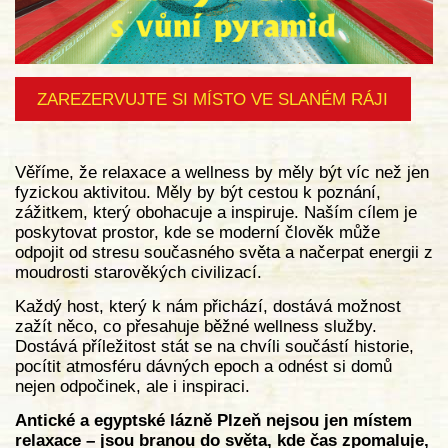
ZAREZERVUJTE SI MÍSTO VE SLANÉM RÁJI
Věříme, že relaxace a wellness by měly být víc než jen
fyzickou aktivitou. Měly by být cestou k poznání,
zážitkem, který obohacuje a inspiruje. Naším cílem je
poskytovat prostor, kde se moderní člověk může
odpojit od stresu současného světa a načerpat energii z
moudrosti starověkých civilizací.
Každý host, který k nám přichází, dostává možnost
zažít něco, co přesahuje běžné wellness služby.
Dostává příležitost stát se na chvíli součástí historie,
pocítit atmosféru dávných epoch a odnést si domů
nejen odpočinek, ale i inspiraci.
Antické a egyptské lázně Plzeň nejsou jen místem
relaxace – jsou branou do světa, kde čas zpomaluje,