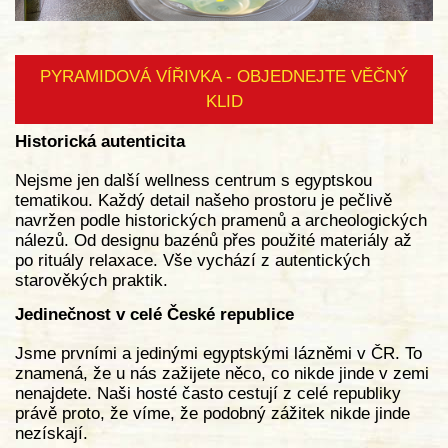
PYRAMIDOVÁ VÍŘIVKA - OBJEDNEJTE VĚČNÝ
KLID
Historická autenticita
Nejsme jen další wellness centrum s egyptskou
tematikou. Každý detail našeho prostoru je pečlivě
navržen podle historických pramenů a archeologických
nálezů. Od designu bazénů přes použité materiály až
po rituály relaxace. Vše vychází z autentických
starověkých praktik.
Jedinečnost v celé České republice
Jsme prvními a jedinými egyptskými lázněmi v ČR. To
znamená, že u nás zažijete něco, co nikde jinde v zemi
nenajdete. Naši hosté často cestují z celé republiky
právě proto, že víme, že podobný zážitek nikde jinde
nezískají.