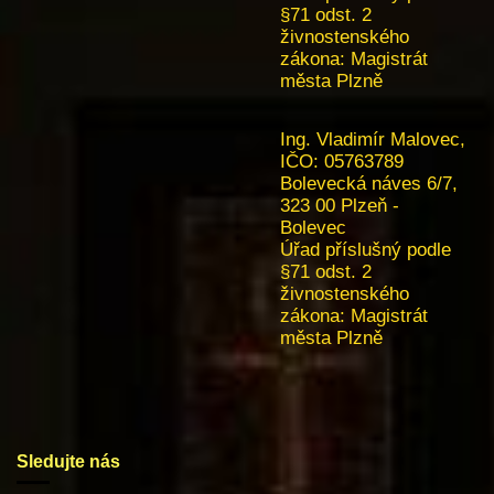
§71 odst. 2
živnostenského
zákona:
Magistrát
města Plzně
Ing. Vladimír Malovec,
IČO:
05763789
Bolevecká náves 6/7,
323 00 Plzeň -
Bolevec
Úřad příslušný podle
§71 odst. 2
živnostenského
zákona:
Magistrát
města Plzně
Sledujte nás