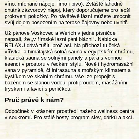
víno, míchané nápoje, limo i pivo). Zvláště lahodně
chutná zázvorový nápoj, který doporučujeme pro lepší
prokrvení pokožky. Po návštěvě lázní můžete umocnit
svůj dojem posezením na terase čajovny nebo uvnitř.
Už pánové Voskovec a Werich v jedné písničce
napsali, že „v římské lázni páni blázní“. Nabídka
RELAXU dává tušit, proč asi. Na příchozí tu čeká
vířivka a himálajská solná sauna v egyptském chrámu,
klasická sauna se solnými panely a pára s vonnou
esencí v prostoru v řeckém stylu. Nově i hydromasážní
vana v pyramidě, či infrasauna s mořským klimatem a
kyslíkem ve skalním chrámu. Vše lze propojit s
bazénem se slanou vodou, protiproudem, masážními
tryskami a lavicí s perličkou.
Proč právě k nám?
Odpočinek v krásném prostředí našeho wellness centra
v soukromí. Pro stálé hosty program slev, dárků a akcí.