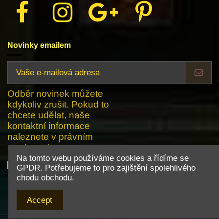
Novinky emailem
Odběr novinek můžete
kdykoliv zrušit. Pokud to
chcete udělat, naše
kontaktní informace
naleznete v právním
oznámení.
Na tomto webu používáme cookies a řídíme se
Souhlasím se zpracováním mých osobních
GPDR. Potřebujeme to pro zajištění spolehlivého
údajů dle GDPR.
chodu obchodu.
Accept