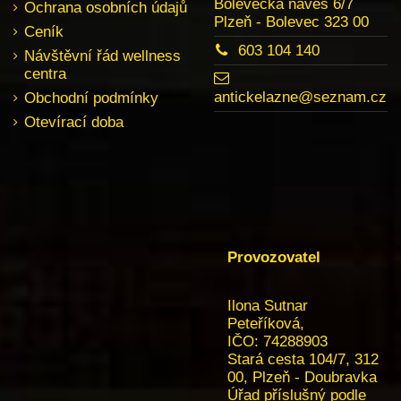
Bolevecká náves 6/7
Ochrana osobních údajů
Plzeň - Bolevec 323 00
Ceník
603 104 140
Návštěvní řád wellness
centra
antickelazne@seznam.cz
Obchodní podmínky
Otevírací doba
Provozovatel
Ilona Sutnar
Peteříková,
IČO: 74288903
Stará cesta 104/7, 312
00, Plzeň - Doubravka
Úřad příslušný podle