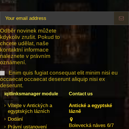
Odběr novinek můžete
kdykoliv zrušit. Pokud to
chcete udělat, naše
kontaktní informace
naleznete v právním
oznámení.
Enim quis fugiat consequat elit minim nisi eu
occaecat occaecat deserunt aliquip nisi ex
deserunt.
iqitlinksmanager module
Contact us
Vítejte v Antických a
Antické a egyptské
egyptských lázních
lázně
Dodání
Bolevecká náves 6/7
Právní ustanovení