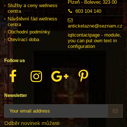
Plzeň - Bolevec 323 00
Služby a ceny wellness
centra
603 104 140
Návštěvní řád wellness
centra
antickelazne@seznam.cz
Obchodní podmínky
iqitcontactpage - module,
Otevírací doba
you can put own text in
configuration
Follow us
Newsletter
Odběr novinek můžete