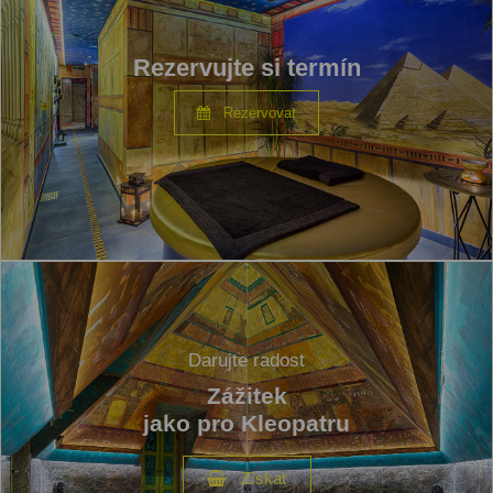
Rezervujte si termín
Rezervovat
Darujte radost
Zážitek
jako pro Kleopatru
Získat