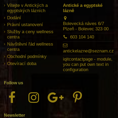
Vítejte v Antických a
Antické a egyptské
egyptských lázních
lázně
Dodání
Bolevecká náves 6/7
Právní ustanovení
Plzeň - Bolevec 323 00
Služby a ceny wellness
centra
603 104 140
Návštěvní řád wellness
centra
antickelazne@seznam.cz
Obchodní podmínky
iqitcontactpage - module,
Otevírací doba
you can put own text in
configuration
Follow us
Newsletter