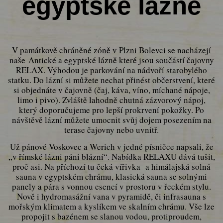
egyptské lázně
V památkově chráněné zóně v Plzni Bolevci se nacházejí
naše
Antické a egyptské lázně
které jsou součástí
čajovny
RELAX
. Výhodou je parkování na nádvoří starobylého
statku. Do lázní si můžete nechat přinést občerstvení, které
si objednáte v čajovně (čaj, káva, víno, míchané nápoje,
limo i pivo). Zvláště lahodně chutná zázvorový nápoj,
který doporučujeme pro lepší prokrvení pokožky. Po
návštěvě lázní můžete umocnit svůj dojem posezením na
terase čajovny nebo uvnitř.
Už pánové Voskovec a Werich v jedné písničce napsali, že
„v římské lázni páni blázní“. Nabídka RELAXU dává tušit,
proč asi. Na příchozí tu čeká vířivka a himálajská solná
sauna v egyptském chrámu, klasická sauna se solnými
panely a pára s vonnou esencí v prostoru v řeckém stylu.
Nově i hydromasážní vana v pyramidě, či infrasauna s
mořským klimatem a kyslíkem ve skalním chrámu. Vše lze
propojit s bazénem se slanou vodou, protiproudem,