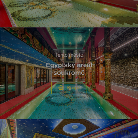
Tento měsíc
Egyptský areál
soukromě
Koupit