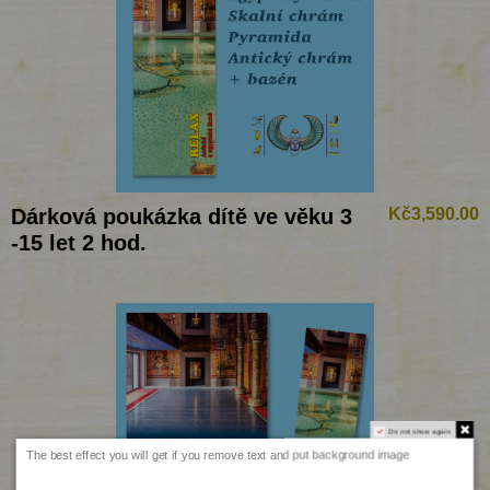
Dárková poukázka dítě ve věku 3
Kč3,590.00
-15 let 2 hod.
Do not show again.
The best effect you will get if you remove text and put background image