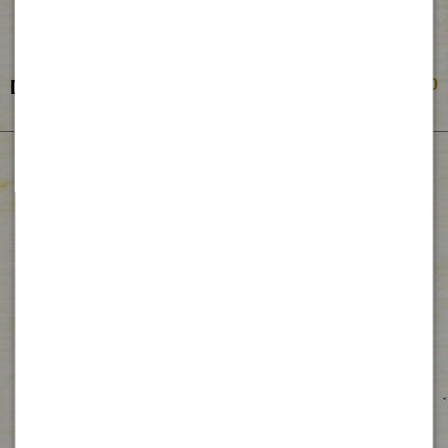
Dárkové balení DP
Kč50.00
Sledujte nás
na #Instagramu